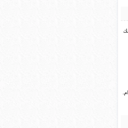
لك
م.