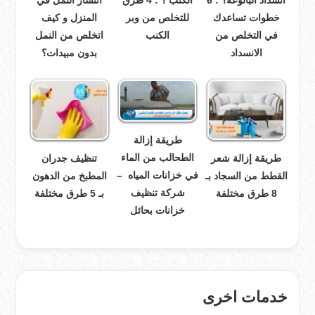
انسداد البالوعة؟ : 6
الكنب ؟ : 4 طرق
انتشار النمل في
خطوات تساعدك
للتخلص من وبر
المنزل و كيف
في التخلص من
الكنب
اتخلص من النمل
الانسداد
بدون مبيدات؟
طريقة إزالة
الطحالب من الماء
طريقة إزالة شعر
تنظيف جدران
في خزانات المياه –
القطط من السجاد بـ
المطبخ من الدهون
شركة تنظيف
8 طرق مختلفة
بـ 5 طرق مختلفة
خزانات بحائل
خدمات اخرى