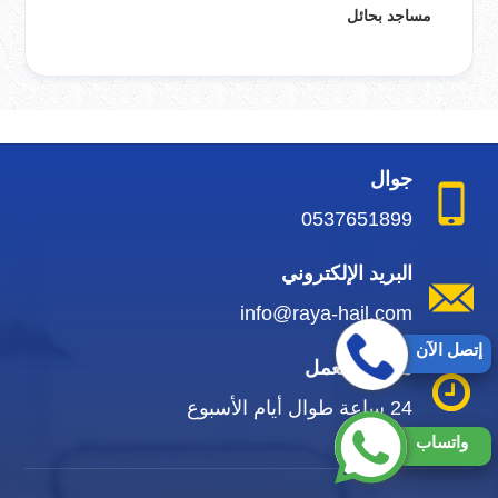
مساجد بحائل
جوال
0537651899
البريد الإلكتروني
info@raya-hail.com
إتصل الآن
مواعيد العمل
24 ساعة طوال أيام الأسبوع
واتساب